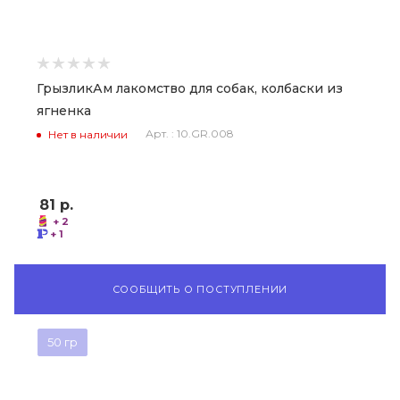
ГрызликАм лакомство для собак, колбаски из
ягненка
Арт. : 10.GR.008
Нет в наличии
81
р.
+ 2
+ 1
СООБЩИТЬ О ПОСТУПЛЕНИИ
50 гр