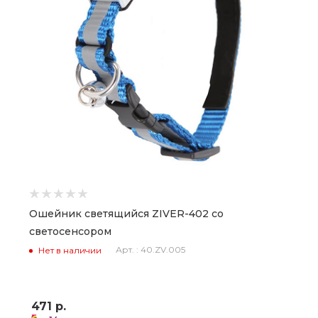
Ошейник светящийся ZIVER-402 со
светосенсором
Арт. : 40.ZV.005
Нет в наличии
471
р.