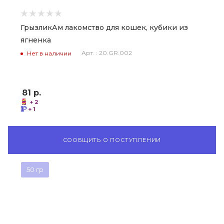
ГрызликАм лакомство для кошек, кубики из
ягненка
Арт. : 20.GR.002
Нет в наличии
81
р.
+ 2
+ 1
СООБЩИТЬ О ПОСТУПЛЕНИИ
50 гр