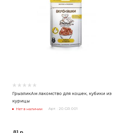
ГрызликАм лакомство для кошек, кубики из
курицы
Арт. : 20.GR.001
Нет в наличии
81
р.