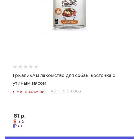
ГрызликАм лакомство для собак, косточка с
утиным мясом
Арт. : 10.GR.003
Нет в наличии
81
р.
+ 2
+ 1