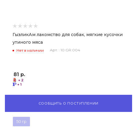
ГызликАм лакомство для собак, мягкие кусочки
утиного мяса
Арт. : 10.GR.004
Нет в наличии
81
р.
+ 2
+ 1
СООБЩИТЬ О ПОСТУПЛЕНИИ
50 гр