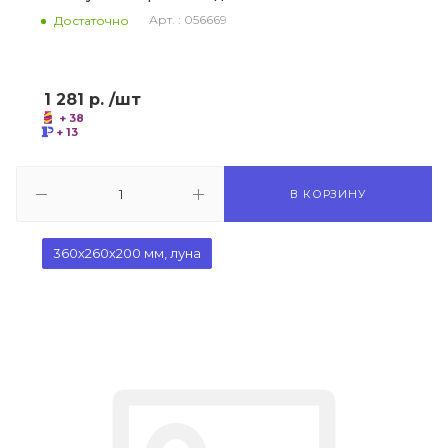
Арт. : 056669
Достаточно
1 281
р.
/шт
+ 38
+ 13
В КОРЗИНУ
360х260х200 мм, луна