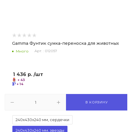
Gamma Фунтик сумка-переноска для животных
Арт. : 012057
Много
1 436
р.
/шт
+ 43
+ 14
В КОРЗИНУ
240х430х240 мм, сердечки
240х430х240 мм, звезды