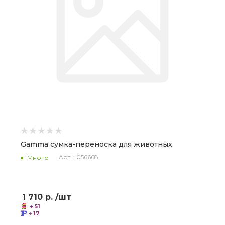
Gamma сумка-переноска для животных
Арт. : 056668
Много
1 710
р.
/шт
+ 51
+ 17