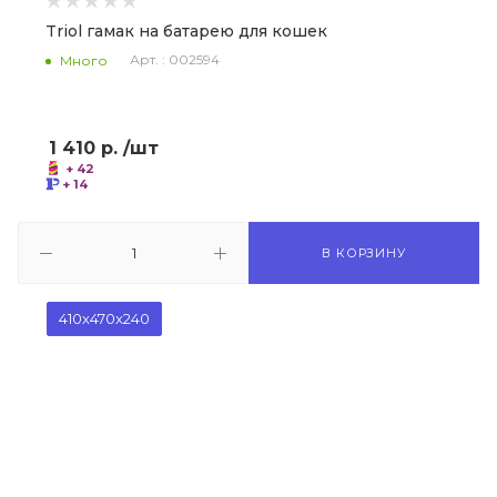
Triol гамак на батарею для кошек
Арт. : 002594
Много
1 410
р.
/шт
+ 42
+ 14
В КОРЗИНУ
410x470x240