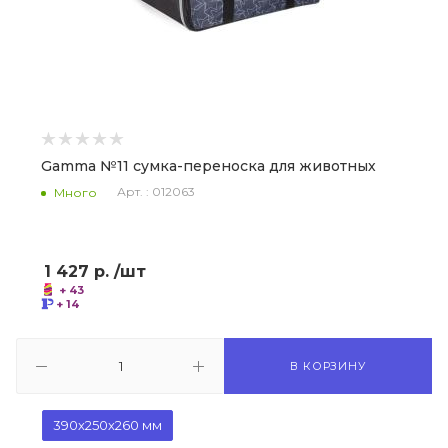
Gamma №11 сумка-переноска для животных
Арт. : 012063
Много
1 427
р.
/шт
+ 43
+ 14
В КОРЗИНУ
390х250х260 мм