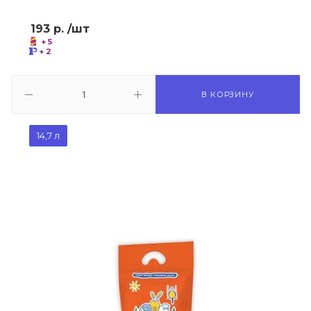
193
р.
/шт
+ 5
+ 2
В КОРЗИНУ
14,7 л