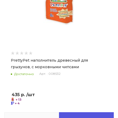
PrettyPet наполнитель древесный для
грызунов, с морковными чипсами
Арт. : 008532
Достаточно
435
р.
/шт
+ 13
+ 4