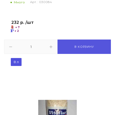
Арт. : 030084
Много
232
р.
/шт
+ 7
+ 2
В КОРЗИНУ
8 л