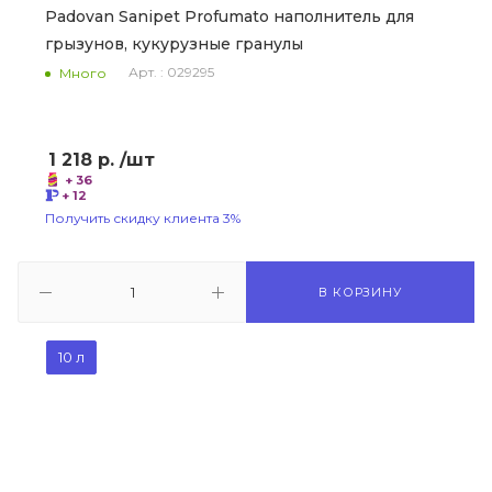
Padovan Sanipet Profumato наполнитель для
грызунов, кукурузные гранулы
Арт. : 029295
Много
1 218
р.
/шт
+ 36
+ 12
Получить скидку клиента 3%
В КОРЗИНУ
10 л