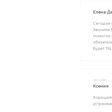
Елена Д
Сегодня п
Звонила 
помогли з
обязатель
будет 76).
23.11.2021
Ксения
Хороший 
устраива