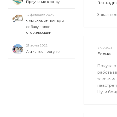
Приучение к лотку
Геннадь
Заказ пол
14 февраля 2023
Чем кормить кошку и
собаку после
стерилизации
21 июля 2022
27.10.2023
Активные прогулки
Елена
Покупаю 
работа м
закончил
навстречу
Ну, и бон