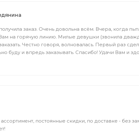
едянина
олучила заказ. Очень довольна всём. Вчера, когда пыта
Вам на горячую линию. Милые девушки (звонила дважд
аказать. Честно говоря, волновалась. Первый раз сдела
но буду и впредь заказывать. Спасибо! Удачи Вам и здо
ассортимент, постоянные скидки, по доставке - без за
ет!