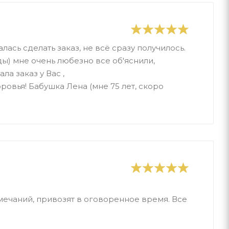
лась сделать заказ, не всё сразу получилось.
ы) мне очень любезно все об'яснили,
ла заказ у Вас ,
ровья! Бабушка Лена (мне 75 лет, скоро
мечаний, привозят в оговоренное время. Все