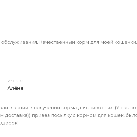
 обслуживания, Качественный корм для моей кошечки.
27.11.2025
Алёна
али в акции в получении корма для животных. (У нас кот
ам доставка)) привез посылку с кормом для кошек, был
одарок!