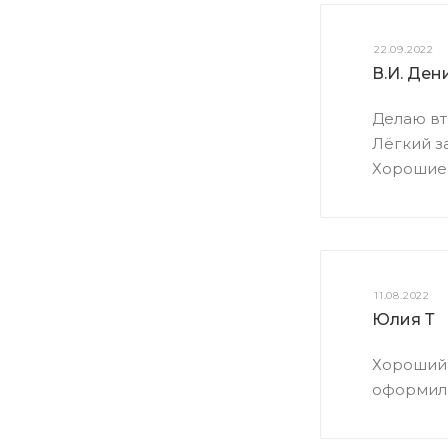
22.09.2022
В.И. Ден
Делаю вт
Лёгкий з
Хорошие 
11.08.2022
Юлия Т
Хороший 
оформили