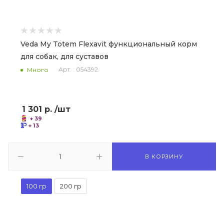
Veda My Totem Flexavit функциональный корм
для собак, для суставов
Арт. : 054392
Много
1 301
р.
/шт
+ 39
+ 13
В КОРЗИНУ
100 гр
200 гр