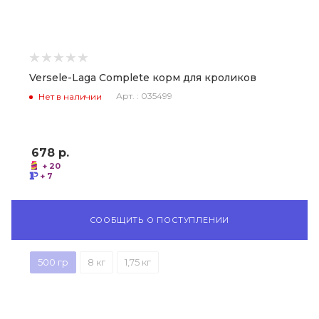
Versele-Laga Complete корм для кроликов
Арт. : 035499
Нет в наличии
678
р.
+ 20
+ 7
СООБЩИТЬ О ПОСТУПЛЕНИИ
500 гр
8 кг
1,75 кг