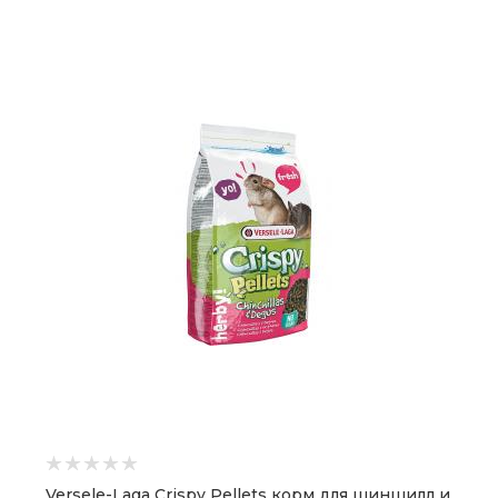
Versele-Laga Crispy Pellets корм для шиншилл и