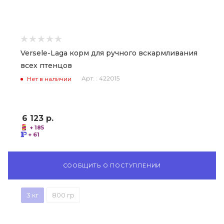
Versele-Laga корм для ручного вскармливания
всех птенцов
Арт. : 422015
Нет в наличии
6 123
р.
+ 185
+ 61
СООБЩИТЬ О ПОСТУПЛЕНИИ
3 кг
800 гр