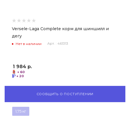
Versele-Laga Complete корм для шиншилл и
дегу
Арт. : 461313
Нет в наличии
1 984
р.
+ 60
+ 20
СООБЩИТЬ О ПОСТУПЛЕНИИ
1,75 кг