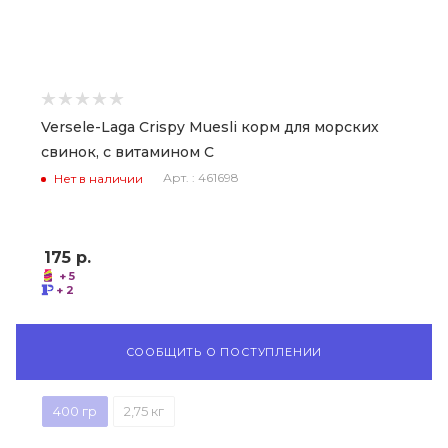
Versele-Laga Crispy Muesli корм для морских
свинок, с витамином С
Арт. : 461698
Нет в наличии
175
р.
+ 5
+ 2
СООБЩИТЬ О ПОСТУПЛЕНИИ
400 гр
2,75 кг