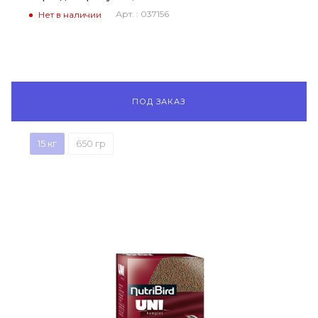
Арт. : 037156
Нет в наличии
ПОД ЗАКАЗ
15 кг
650 гр