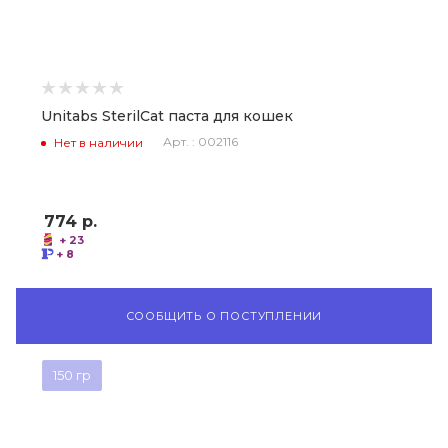
Unitabs SterilCat паста для кошек
Арт. : 002116
Нет в наличии
774
р.
+ 23
+ 8
СООБЩИТЬ О ПОСТУПЛЕНИИ
150 гр