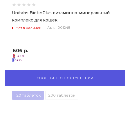
Unitabs BiotinPlus витаминно-минеральный
комплекс для кошек
Арт. : 001248
Нет в наличии
606
р.
+ 18
+ 6
СООБЩИТЬ О ПОСТУПЛЕНИИ
120 таблеток
200 таблеток