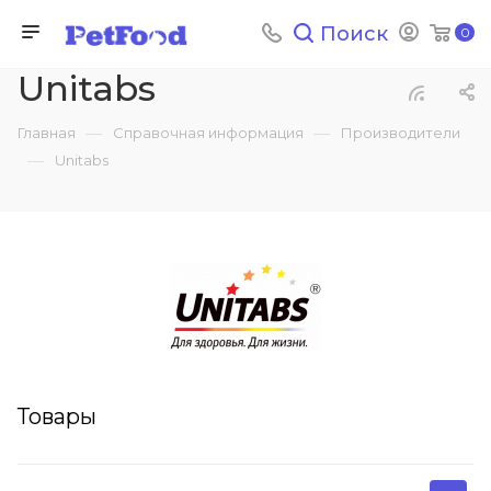
Поиск
0
Unitabs
—
—
Главная
Справочная информация
Производители
—
Unitabs
Товары