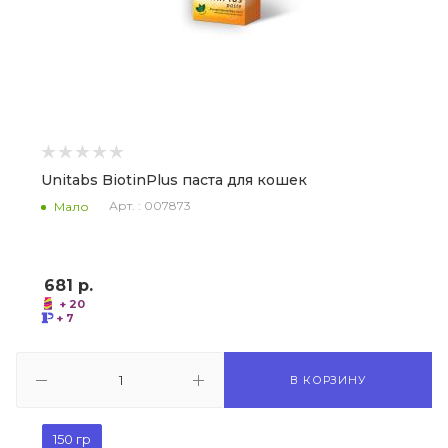
Unitabs BiotinPlus паста для кошек
Арт. : 007873
Мало
681
р.
+ 20
+ 7
В КОРЗИНУ
150 гр