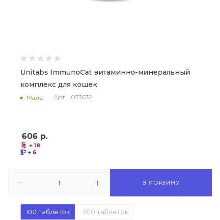
Unitabs ImmunoCat витаминно-минеральный
комплекс для кошек
Арт. : 033632
Мало
606
р.
+ 18
+ 6
В КОРЗИНУ
100 таблеток
200 таблеток