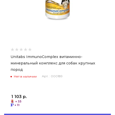
Unitabs ImmunoComplex витаминно-
минеральный комплекс для собак крупных
пород
Арт. : 000189
Нет в наличии
1 103
р.
+ 33
+ 11