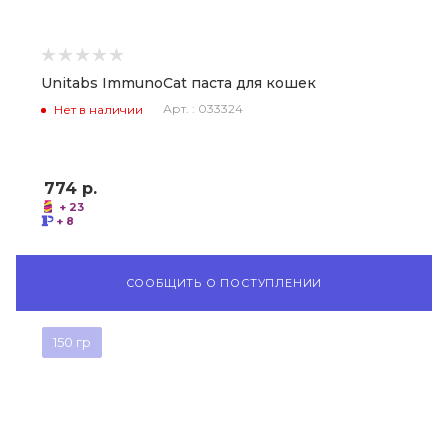
Unitabs ImmunoCat паста для кошек
Арт. : 033324
Нет в наличии
774
р.
+ 23
+ 8
СООБЩИТЬ О ПОСТУПЛЕНИИ
150 гр