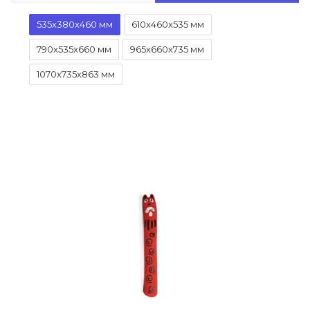
535x380x460 мм
610x460x535 мм
790x535x660 мм
965x660x735 мм
1070x735x863 мм