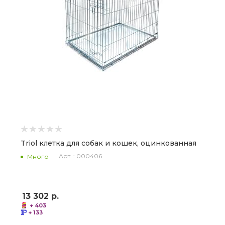
Triol клетка для собак и кошек, оцинкованная
Арт. : 000406
Много
13 302
р.
+ 403
+ 133