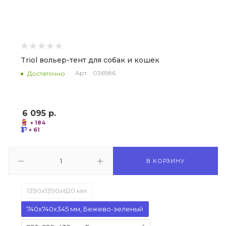
Triol вольер-тент для собак и кошек
Арт. : 036986
Достаточно
6 095
р.
+ 184
+ 61
В КОРЗИНУ
1390x1390x620 мм
740x740x345 мм, Бежево-зеленый