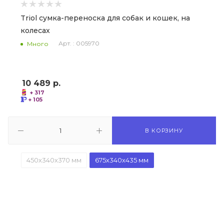
Triol сумка-переноска для собак и кошек, на
колесах
Арт. : 005970
Много
10 489
р.
+ 317
+ 105
В КОРЗИНУ
450х340х370 мм
675х340х435 мм