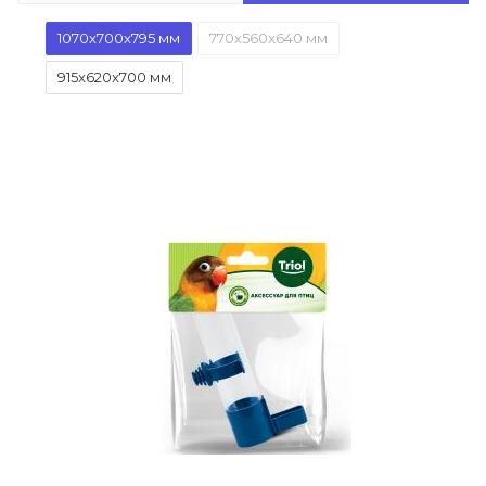
1070x700x795 мм
770x560x640 мм
915x620x700 мм