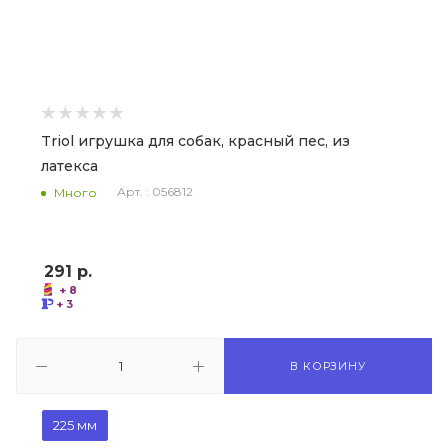
Triol игрушка для собак, красный пес, из
латекса
Арт. : 056812
Много
291
р.
+ 8
+ 3
В КОРЗИНУ
225 мм