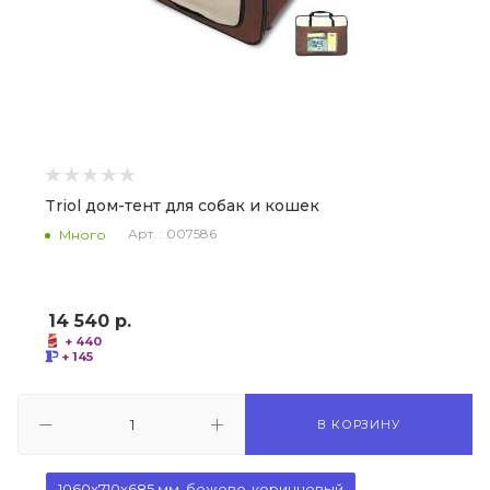
Triol дом-тент для собак и кошек
Арт. : 007586
Много
14 540
р.
+ 440
+ 145
В КОРЗИНУ
1060x710x685 мм, бежево-коричневый