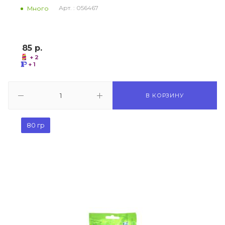
Арт. : 056467
Много
85
р.
+ 2
+ 1
В КОРЗИНУ
80 гр