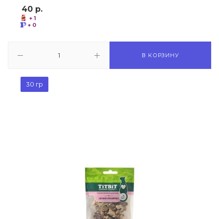
40
р.
+ 1
+ 0
В КОРЗИНУ
30 гр