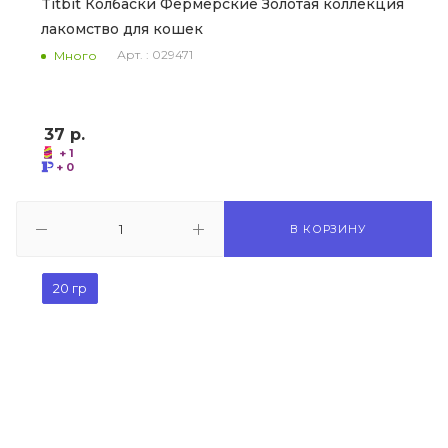
Titbit Колбаски Фермерские Золотая коллекция
лакомство для кошек
Арт. : 029471
Много
37
р.
+ 1
+ 0
В КОРЗИНУ
20 гр