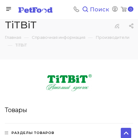
Поиск
0
TiTBiT
—
—
Главная
Справочная информация
Производители
—
TiTBiT
Товары
РАЗДЕЛЫ ТОВАРОВ