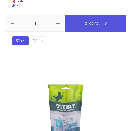
+ 4
+ 1
В КОРЗИНУ
50 гр
73 гр