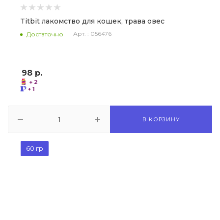
Titbit лакомство для кошек, трава овес
Арт. : 056476
Достаточно
98
р.
+ 2
+ 1
В КОРЗИНУ
60 гр