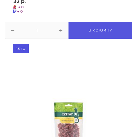
32
р.
+ 0
+ 0
В КОРЗИНУ
13 гр