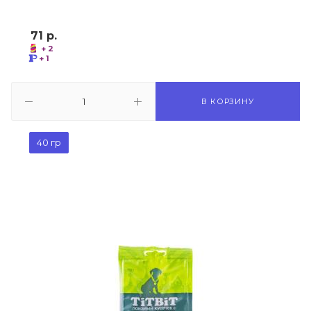
71
р.
+ 2
+ 1
В КОРЗИНУ
40 гр