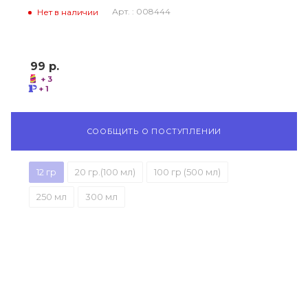
Арт. : 008444
Нет в наличии
99
р.
+ 3
+ 1
СООБЩИТЬ О ПОСТУПЛЕНИИ
12 гр
20 гр.(100 мл)
100 гр (500 мл)
250 мл
300 мл