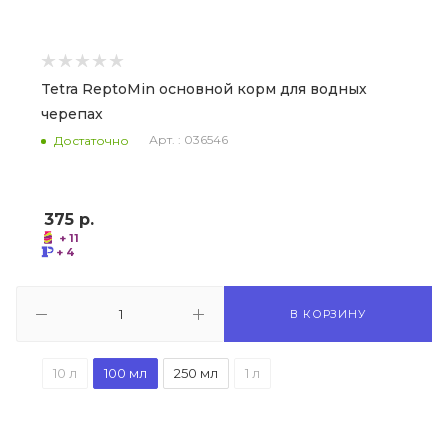
Tetra ReptoMin основной корм для водных
черепах
Арт. : 036546
Достаточно
375
р.
+ 11
+ 4
В КОРЗИНУ
10 л
100 мл
250 мл
1 л