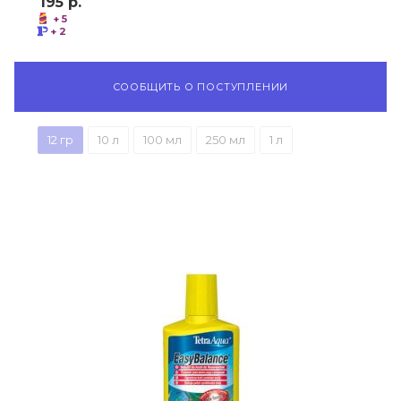
195
р.
+ 5
+ 2
СООБЩИТЬ О ПОСТУПЛЕНИИ
12 гр
10 л
100 мл
250 мл
1 л