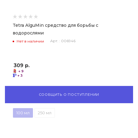
Tetra AlguMin средство для борьбы с
водорослями
Арт. : 006946
Нет в наличии
309
р.
+ 9
+ 3
СООБЩИТЬ О ПОСТУПЛЕНИИ
100 мл
250 мл