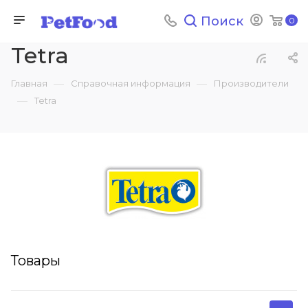
Поиск
0
Tetra
—
—
Главная
Справочная информация
Производители
—
Tetra
Товары