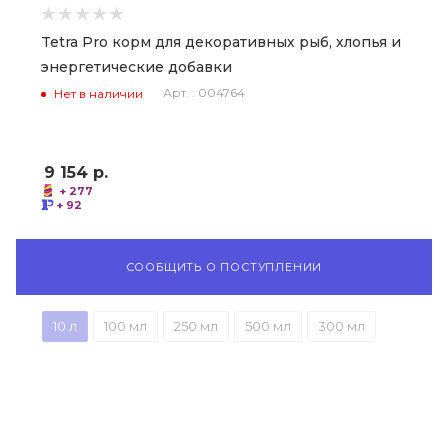
Tetra Pro корм для декоративных рыб, хлопья и
энергетические добавки
Арт. : 004764
Нет в наличии
9 154
р.
+ 277
+ 92
СООБЩИТЬ О ПОСТУПЛЕНИИ
10 л
100 мл
250 мл
500 мл
300 мл