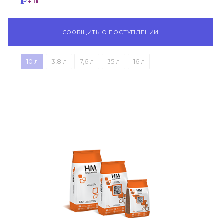
+ 18
СООБЩИТЬ О ПОСТУПЛЕНИИ
10 л
3,8 л
7,6 л
35 л
16 л