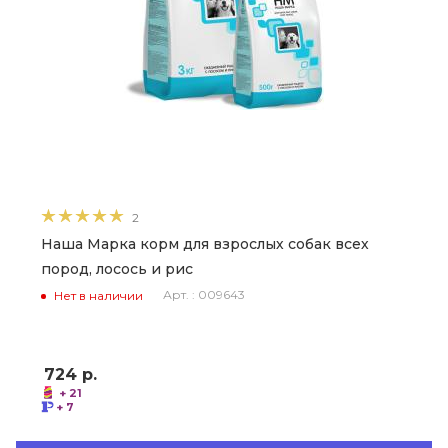
2
Наша Марка корм для взрослых собак всех
пород, лосось и рис
Арт. : 009643
Нет в наличии
724
р.
+ 21
+ 7