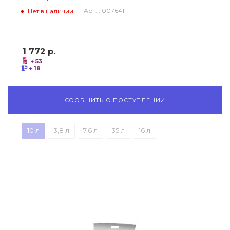
Арт. : 007641
Нет в наличии
1 772
р.
+ 53
+ 18
СООБЩИТЬ О ПОСТУПЛЕНИИ
10 л
3,8 л
7,6 л
35 л
16 л