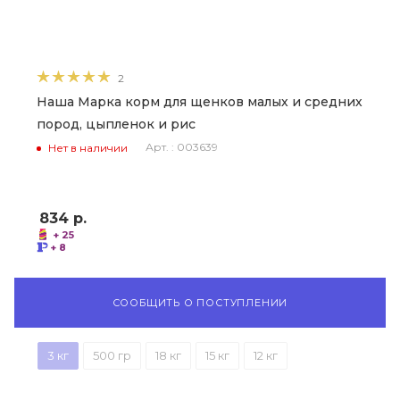
2
Наша Марка корм для щенков малых и средних
пород, цыпленок и рис
Арт. : 003639
Нет в наличии
834
р.
+ 25
+ 8
СООБЩИТЬ О ПОСТУПЛЕНИИ
3 кг
500 гр
18 кг
15 кг
12 кг