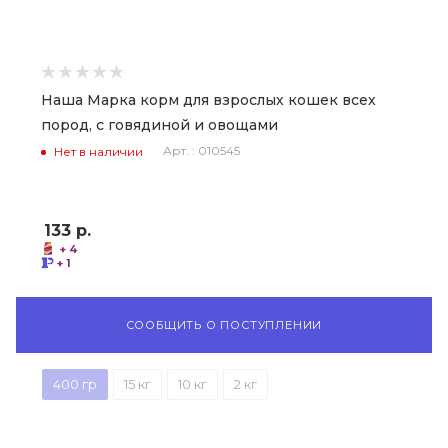
Наша Марка корм для взрослых кошек всех
пород, с говядиной и овощами
Арт. : 010545
Нет в наличии
133
р.
+ 4
+ 1
СООБЩИТЬ О ПОСТУПЛЕНИИ
400 гр
15 кг
10 кг
2 кг