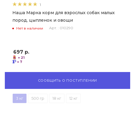
1
Наша Марка корм для взрослых собак малых
пород, цыпленок и овощи
Арт. : 010290
Нет в наличии
697
р.
+ 21
+ 7
СООБЩИТЬ О ПОСТУПЛЕНИИ
3 кг
500 гр
18 кг
12 кг