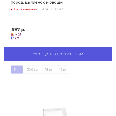
пород, цыпленок и овощи
Арт. : 009547
Нет в наличии
697
р.
+ 21
+ 7
СООБЩИТЬ О ПОСТУПЛЕНИИ
3 кг
500 гр
18 кг
12 кг