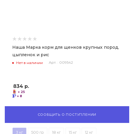
Наша Марка корм для щенков крупных пород,
цыпленок и рис
Арт. : 009542
Нет в наличии
834
р.
+ 25
+ 8
СООБЩИТЬ О ПОСТУПЛЕНИИ
3 кг
500 гр
18 кг
15 кг
12 кг