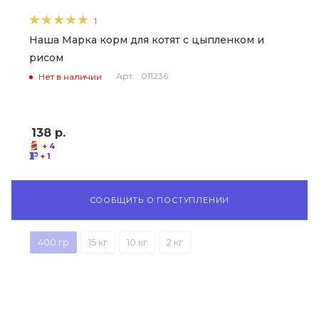
1
Наша Марка корм для котят с цыпленком и
рисом
Арт. : 011236
Нет в наличии
138
р.
+ 4
+ 1
СООБЩИТЬ О ПОСТУПЛЕНИИ
400 гр
15 кг
10 кг
2 кг