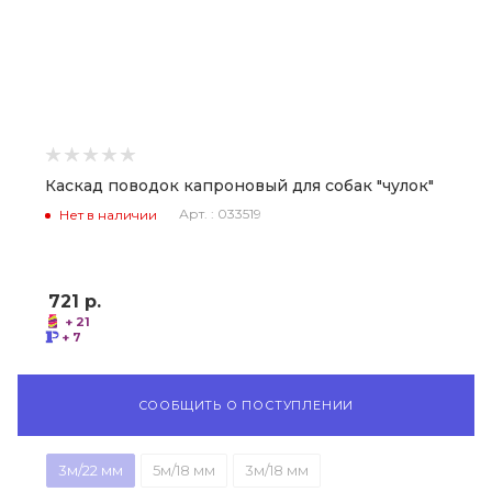
Каскад поводок капроновый для собак "чулок"
Арт. : 033519
Нет в наличии
721
р.
+ 21
+ 7
СООБЩИТЬ О ПОСТУПЛЕНИИ
3м/22 мм
5м/18 мм
3м/18 мм