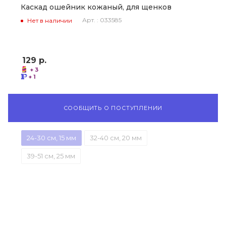
Каскад ошейник кожаный, для щенков
Арт. : 033585
Нет в наличии
129
р.
+ 3
+ 1
СООБЩИТЬ О ПОСТУПЛЕНИИ
24-30 см, 15 мм
32-40 см, 20 мм
39-51 см, 25 мм