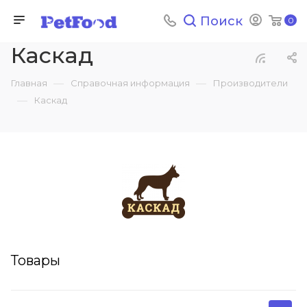
Поиск
0
Каскад
—
—
Главная
Справочная информация
Производители
—
Каскад
Товары