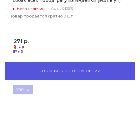
собак всех пород, рагу из индейки (9шт в уп)
Арт. : 013518
Нет в наличии
Товар продается кратно 9 шт.
271
р.
+ 8
+ 3
СООБЩИТЬ О ПОСТУПЛЕНИИ
750 гр