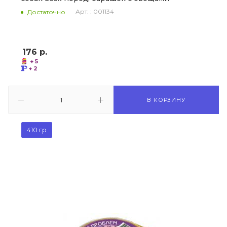
Арт. : 001134
Достаточно
176
р.
+ 5
+ 2
В КОРЗИНУ
410 гр