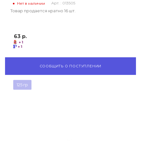
Арт. : 013505
Нет в наличии
Товар продается кратно 16 шт.
63
р.
+ 1
+ 1
СООБЩИТЬ О ПОСТУПЛЕНИИ
125 гр