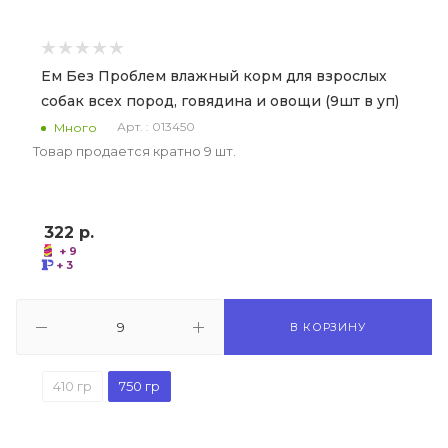
Ем Без Проблем влажный корм для взрослых
собак всех пород, говядина и овощи (9шт в уп)
Арт. : 013450
Много
Товар продается кратно 9 шт.
322
р.
+ 9
+ 3
В КОРЗИНУ
410 гр
750 гр