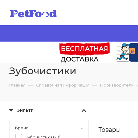
Зубочистики
—
—
Главная
Справочная информация
Производители
ФИЛЬТР
Бренд
Товары
Зубочистики (
20
)