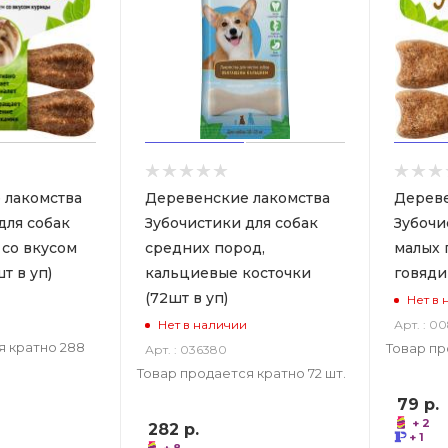
 лакомства
Деревенские лакомства
Дереве
для собак
Зубочистики для собак
Зубочи
 со вкусом
средних пород,
малых 
т в уп)
кальциевые косточки
говядин
(72шт в уп)
Нет в 
Арт. : 0
Нет в наличии
я кратно 288
Товар пр
Арт. : 036380
Товар продается кратно 72 шт.
79
р.
+ 2
282
р.
+ 1