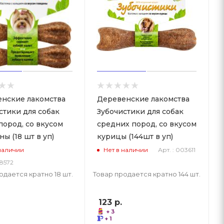
нские лакомства
Деревенские лакомства
стики для собак
Зубочистики для собак
пород, со вкусом
средних пород, со вкусом
ы (18 шт в уп)
курицы (144шт в уп)
Арт. : 003611
наличии
Нет в наличии
08572
одается кратно 18 шт.
Товар продается кратно 144 шт.
123
р.
+ 3
+ 1