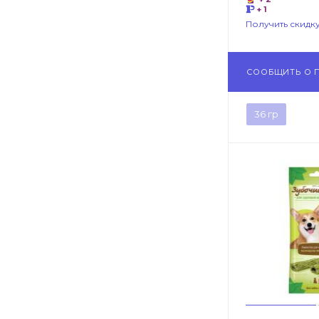
+ 1
Получить скидку
СООБЩИТЬ О 
36 гр