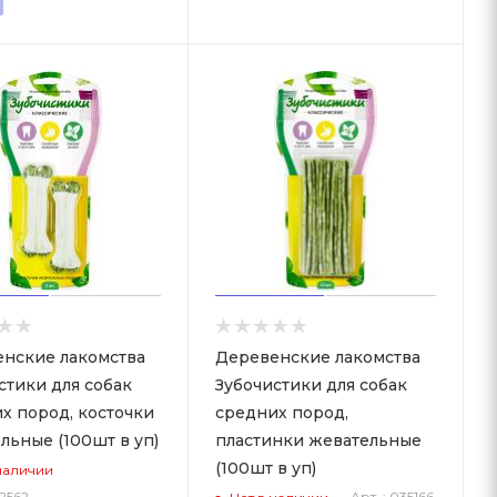
нские лакомства
Деревенские лакомства
стики для собак
Зубочистики для собак
х пород, косточки
средних пород,
льные (100шт в уп)
пластинки жевательные
(100шт в уп)
наличии
02562
Арт. : 035166