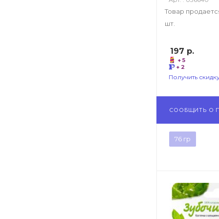
Товар продаетс
шт.
197
р.
+ 5
+ 2
Получить скидку
СООБЩИТЬ О 
76 гр