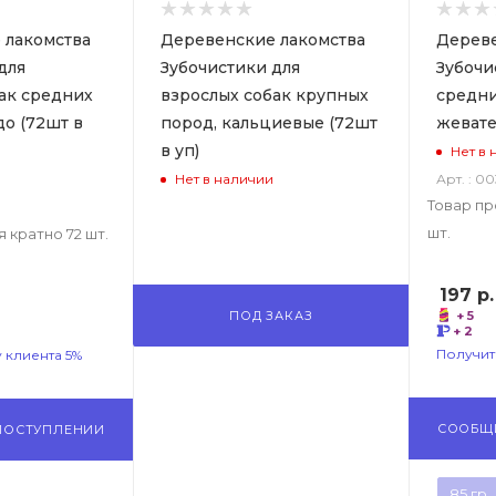
 лакомства
Деревенские лакомства
Дереве
для
Зубочистики для
Зубочи
ак средних
взрослых собак крупных
средни
до (72шт в
пород, кальциевые (72шт
жевате
в уп)
Нет в 
Арт. : 0
Нет в наличии
Товар пр
шт.
 кратно 72 шт.
197
р.
ПОД ЗАКАЗ
+ 5
+ 2
Получит
 клиента 5%
СООБЩ
ПОСТУПЛЕНИИ
85 гр