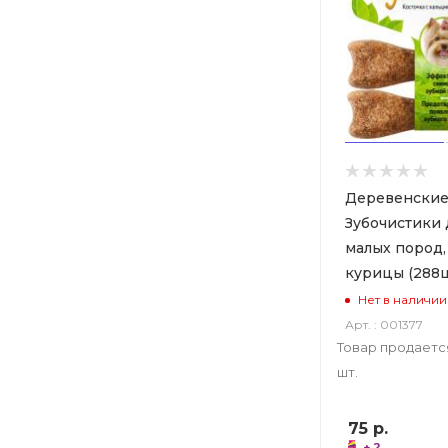
Деревенские
Зубочистики 
малых пород,
курицы (288ш
Нет в наличии
Арт. : 001377
Товар продаетс
шт.
75
р.
+ 2