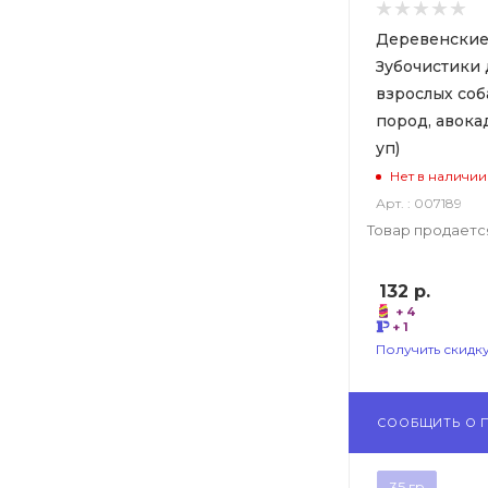
Деревенские
Зубочистики 
взрослых соб
пород, авока
уп)
Нет в наличии
Арт. : 007189
Товар продается
132
р.
+ 4
+ 1
Получить скидку
СООБЩИТЬ О 
35 гр