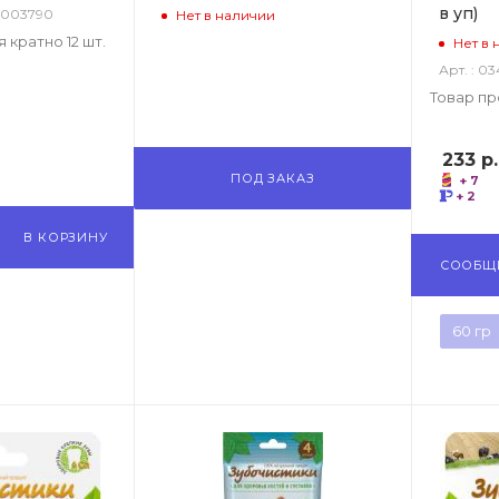
в уп)
: 003790
Нет в наличии
 кратно 12 шт.
Нет в 
Арт. : 0
Товар пр
233
р.
ПОД ЗАКАЗ
+ 7
+ 2
В КОРЗИНУ
СООБЩ
60 гр