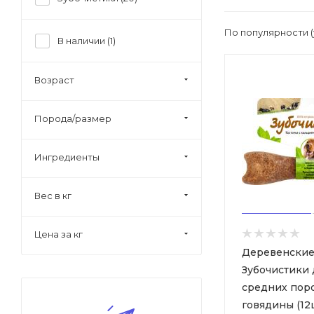
По популярности 
В наличии (
1
)
Возраст
Порода/размер
Ингредиенты
Вес в кг
Цена за кг
Деревенские
Зубочистики 
средних поро
говядины (12ш