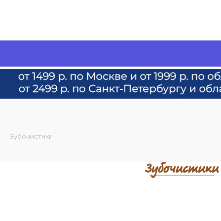
—
Зубочистики