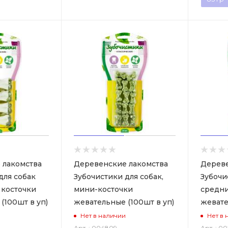
 лакомства
Деревенские лакомства
Дереве
для собак
Зубочистики для собак,
Зубочи
 косточки
мини-косточки
средни
(100шт в уп)
жевательные (100шт в уп)
жевате
Нет в наличии
Нет в 
Арт. : 004809
Арт. : 0