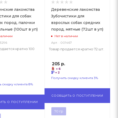
нские лакомства
Деревенские лакомства
стики для собак
Зубочистики для
х пород, палочки
взрослых собак средних
льные (100шт в уп)
пород, мятные (72шт в уп)
наличии
Нет в наличии
03296
Арт. : 001467
одается кратно 100
Товар продается кратно 72 шт.
205
р.
+ 6
+ 2
Получить скидку клиента 3%
ь скидку клиента 8%
СООБЩИТЬ О ПОСТУПЛЕНИИ
ИТЬ О ПОСТУПЛЕНИИ
70 гр