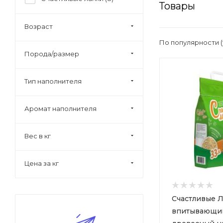
Товары
Возраст
По популярности 
Порода/размер
Тип наполнителя
Аромат наполнителя
Вес в кг
Цена за кг
Счастливые 
впитывающи