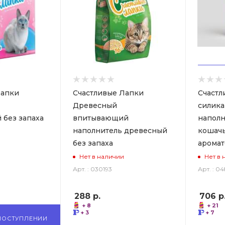
Лапки
Счастливые Лапки
Счастл
Древесный
силика
 без запаха
впитывающий
наполн
наполнитель древесный
кошачь
без запаха
аромат
Нет в наличии
Нет в 
Арт. : 030193
Арт. : 0
288
р.
706
р
+ 8
+ 21
+ 3
+ 7
ПОСТУПЛЕНИИ