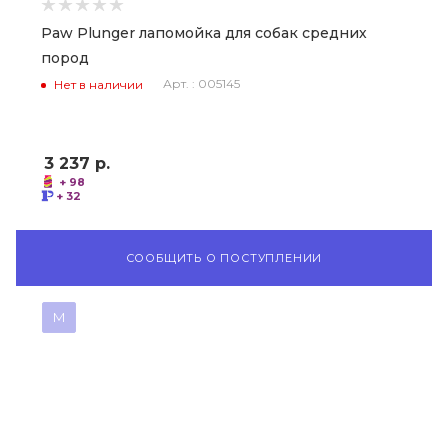
Paw Plunger лапомойка для собак средних
пород
Арт. : 005145
Нет в наличии
3 237
р.
+ 98
+ 32
СООБЩИТЬ О ПОСТУПЛЕНИИ
M