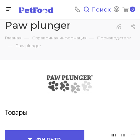
Поиск
0
Paw plunger
—
—
Главная
Справочная информация
Производители
—
Paw plunger
Товары
ФИЛЬТР