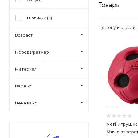
Товары
В наличии (
6
)
По популярности 
Возраст
Порода/размер
Материал
Вес в кг
Цена за кг
Nerf игрушка
Мяч с отверс