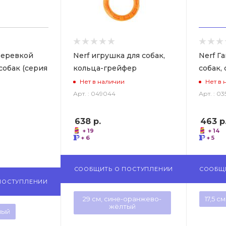
веревкой
Nerf игрушка для собак,
Nerf Г
собак (серия
кольца-грейфер
собак,
Нет в наличии
Нет в 
Арт. : 049044
Арт. : 0
638
р.
463
р
+ 19
+ 14
+ 6
+ 5
СООБЩИТЬ О ПОСТУПЛЕНИИ
СООБЩ
ПОСТУПЛЕНИИ
29 см, сине-оранжево-
17,5 с
жёлтый
ный