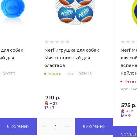
 для собак
Nerf игрушка для собак
Nerf М
ый для
Мяч теннисный для
для соб
бластера
вспене
нейло
 : 007317
Арт. : 033925
Много
Нет в 
Арт. : 0
710
р.
+ 21
575
р.
+ 7
+ 17
+ 6
В КОРЗИНУ
В КОРЗИНУ
СООБЩ