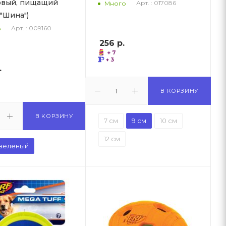
овый, пищащий
Арт. : 017086
Много
 "Шина")
Арт. : 009160
о
256
р.
+ 7
+ 3
.
В КОРЗИНУ
В КОРЗИНУ
7 см
9 см
10 см
12 см
 зеленый