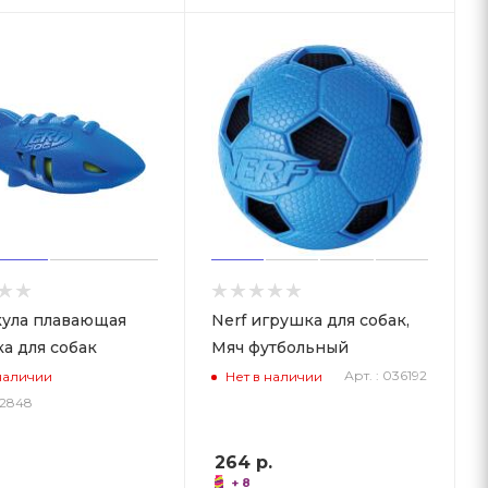
кула плавающая
Nerf игрушка для собак,
а для собак
Мяч футбольный
Арт. : 036192
наличии
Нет в наличии
02848
264
р.
+ 8