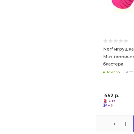
Nerf игрушка
Мяч теннисн
бластера
Арт.
Много
452
р.
+ 13
+ 5