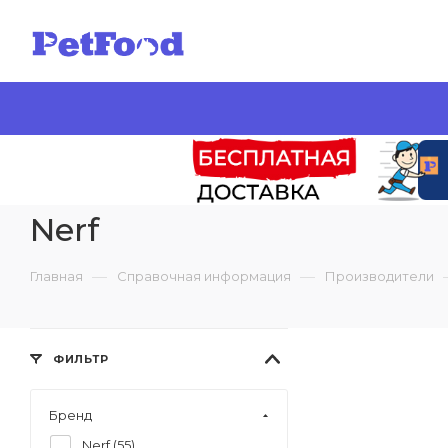
Nerf
—
—
Главная
Справочная информация
Производители
ФИЛЬТР
Бренд
Nerf (
55
)