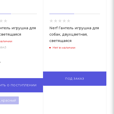
антель игрушка для
Nerf Гантель игрушка для
 светящаяся
собак, двухцветная,
светящаяся
наличии
35643
Нет в наличии
.
ПОД ЗАКАЗ
ИТЬ О ПОСТУПЛЕНИИ
м, красный