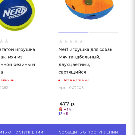
егатон игрушка
Nerf игрушка для собак
ак, мяч из
Мяч гандбольный,
нной резины и
двухцветный,
на
светящийся
наличии
Нет в наличии
49052
Арт. : 007206
477
р.
+ 14
+ 5
ИТЬ О ПОСТУПЛЕНИИ
СООБЩИТЬ О ПОСТУПЛЕНИИ