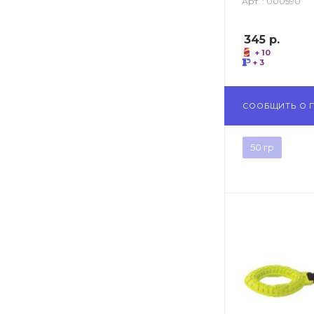
Арт. : 000590
345
р.
+ 10
+ 3
СООБЩИТЬ О 
50 гр