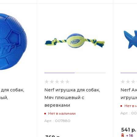
для собак,
Nerf игрушка для собак,
Nerf А
ный,
Мяч плюшевый с
игрушк
веревками
Нет в 
Арт. : 0
Нет в наличии
Арт. : 007880
541
р.
+ 16