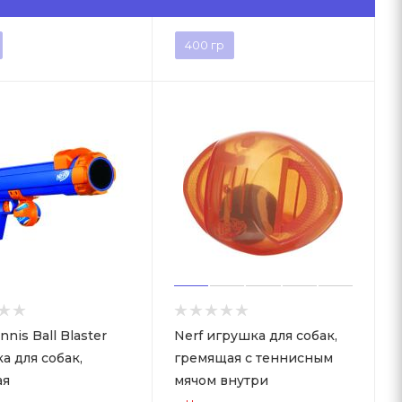
400 гр
nnis Ball Blaster
Nerf игрушка для собак,
а для собак,
гремящая с теннисным
ая
мячом внутри