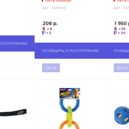
Нет в наличии
Нет в 
Арт. : 005040
Арт. : 0
208
р.
1 950
+ 6
+ 59
+ 2
+ 20
ПОСТУПЛЕНИИ
СООБЩИТЬ О ПОСТУПЛЕНИИ
СООБЩ
100 гр
50 см