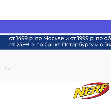
—
Nerf