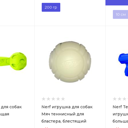
200 гр
10 см
 для собак
Nerf игрушка для собак
Nerf Te
ащая
Мяч теннисный для
игрушк
бластера, блестящий
больш