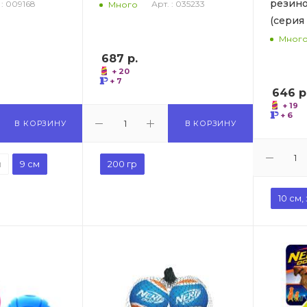
резин
 : 009168
Арт. : 035233
Много
(серия
Мног
687
р.
+ 20
+ 7
646
р
+ 19
+ 6
В КОРЗИНУ
В КОРЗИНУ
м
9 см
200 гр
10 см,