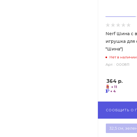
Nerf Шина с 
игрушка для 
"Шина")
Нет в наличии
Арт. : 000811
364
р.
+ 11
+ 4
СООБЩИТЬ О 
32,5 см, зеле