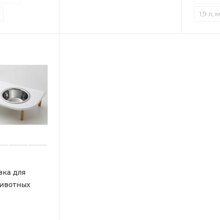
1,9 л,
вка для
ивотных