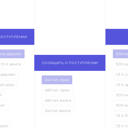
ПОСТУПЛЕНИИ
ное дерево
900 м
СООБЩИТЬ О ПОСТУПЛЕНИИ
1,9 л, венге
900 м
е дерево
1,9 л, 
240 мл, орех
ый орех
1,9 л,
480 мл, орех
й
900 м
480 мл, венге
хит
900 м
240 мл, венге
1,9 л,
 орех
1,9 л,