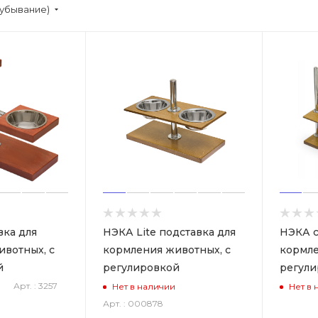
(убывание)
вка для
НЭКА Lite подставка для
НЭКА с
вотных, с
кормления животных, с
кормле
й
регулировкой
регули
Арт. : 3257
Нет в наличии
Нет в 
Арт. : 000878