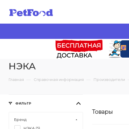
НЭКА
—
—
Главная
Справочная информация
Производители
ФИЛЬТР
Товары
Бренд
НЭКА (
5
)