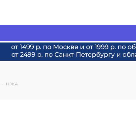
—
НЭКА