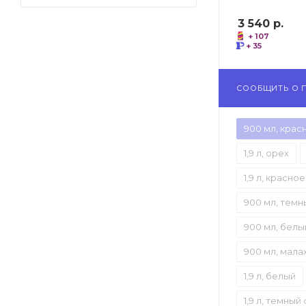
3 540
р.
+ 107
+ 35
СООБЩИТЬ О 
900 мл, крас
1,9 л, орех
1,9 л, красно
900 мл, темн
900 мл, белы
900 мл, мала
1,9 л, белый
1,9 л, темный