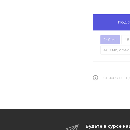
ПОД 
240 мл
48
480 мл, орех
СПИСОК БРЕН
Будьте в курсе н