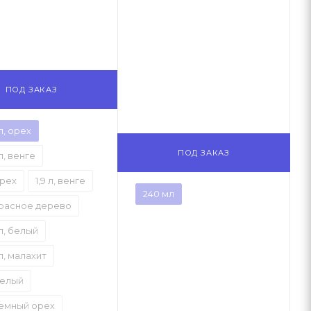
ПОД ЗАКАЗ
л, орех
ПОД ЗАКАЗ
л, венге
орех
1,9 л, венге
240 мл
 красное дерево
л, белый
л, малахит
 белый
 темный орех