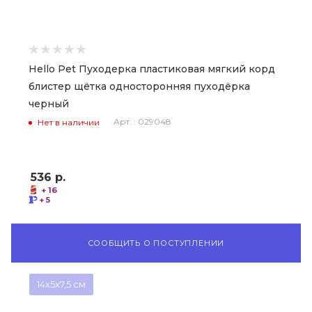
Hello Pet Пуходерка пластиковая мягкий корд
блистер щётка односторонняя пуходёрка
черный
Арт. : 029048
Нет в наличии
536
р.
+ 16
+ 5
СООБЩИТЬ О ПОСТУПЛЕНИИ
14x5x7,5 см