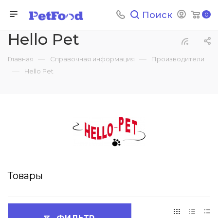
Поиск
0
Hello Pet
—
—
Главная
Справочная информация
Производители
—
Hello Pet
Товары
ФИЛЬТР