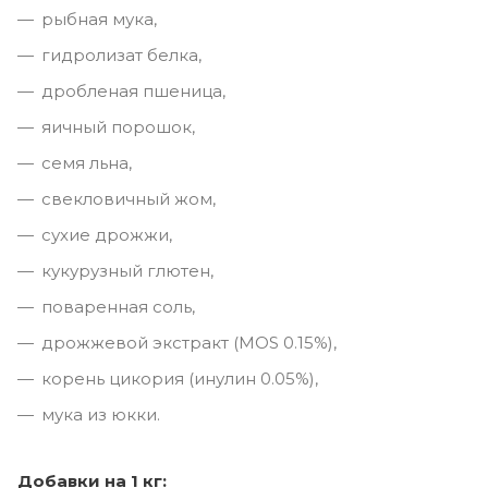
pыбная мука,
гидролизат белка,
дробленая пшеница,
яичный порошок,
cемя льна,
свекловичный жом,
сухие дрожжи,
кукурузный глютен,
поваренная соль,
дрожжевой экстракт (МОS 0.15%),
корень цикория (инулин 0.05%),
мука из юкки.
Добавки на 1 кг: