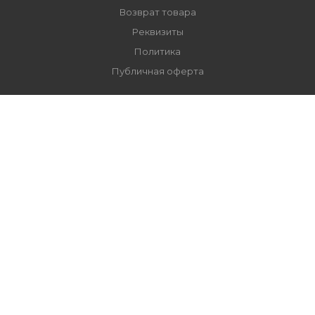
Возврат товара
Реквизиты
Политика
Публичная оферта
+7 (495) 149-70-90
order@petfood.ru
Москва