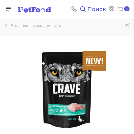
Поиск
0
Влажные корма для собак