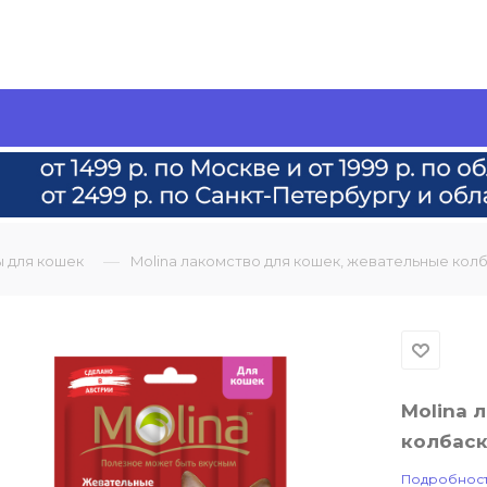
—
ы для кошек
Molina лакомство для кошек, жевательные колба
Molina 
колбаск
Подробнос