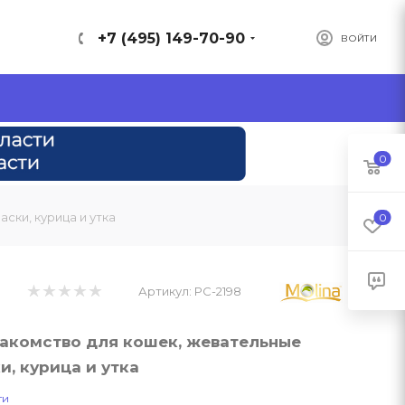
+7 (495) 149-70-90
ВОЙТИ
0
ски, курица и утка
0
Артикул:
PC-2198
лакомство для кошек, жевательные
и, курица и утка
ти