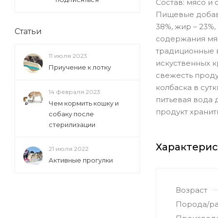
ПОДПИСАТЬСЯ
Состав: мясо и
Пищевые добавк
38%, жир – 23%,
Статьи
содержания мяс
традиционные в
11 июля 2023
искуственных к
Приучение к лотку
свежесть проду
колбаска в сутк
14 февраля 2023
питьевая вода 
Чем кормить кошку и
продукт хранит
собаку после
стерилизации
Характери
21 июля 2022
Активные прогулки
Возраст
Порода/р