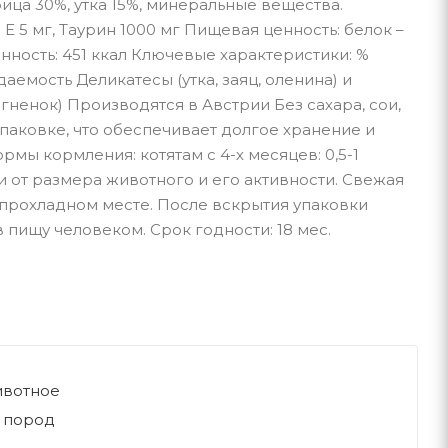
ица 30%, утка 15%, минеральные вещества.
 5 мг, Таурин 1000 мг Пищевая ценность: белок –
ценность: 451 ккал Ключевые характеристики: %
емость Деликатесы (утка, заяц, оленина) и
гненок) Производятся в Австрии Без сахара, сои,
паковке, что обеспечивает долгое хранение и
ы кормления: котятам с 4-х месяцев: 0,5-1
ти от размера животного и его активности. Свежая
и прохладном месте. После вскрытия упаковки
 пищу человеком. Срок годности: 18 мес.
ивотное
 пород