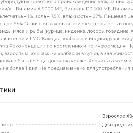
 субпродукты животного происхождения 95%, из них кур
и/кг: Витамин А 5000 МЕ, Витамин D3 500 МЕ, Витамин Е
 клетчатка – 1%, зола – 7,5%, влажность – 27%. Пищевая 
а до 95% Отличная вкусовая привлекательность и поеда
иды мяса и рыбы (курица, индейка, лосось, говядина, я
расителей и ГМО Каждая колбаска в индивидуальной у
кта Рекомендации по кормлению и пр.информация: Норм
и, взрослым кошкам: 1-2 колбаски в сутки, в зависимос
должна быть всегда доступна кошке. Хранить в сухом 
ь не более 1 дня. Не предназначено для употребления в
стики
Взрослое Ж
азмер
Для средних