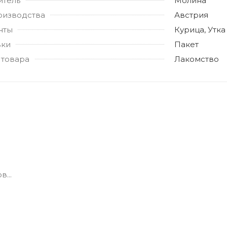
итель
Молина
оизводства
Австрия
нты
Курица, Утка
вки
Пакет
 товара
Лакомство
...